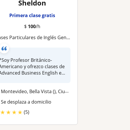
Sheldon
Primera clase gratis
$
100
/h
es Particulares de Inglés General o Business English para ejecutivos, adultos y jóvenes en Montevideo
*Soy Profesor Británico-
Americano y ofrezco clases de
Advanced Business English e
IE...
Montevideo, Bella Vista (), Ciudad Vieja
Se desplaza a domicilio
★
★
★
★
(5)