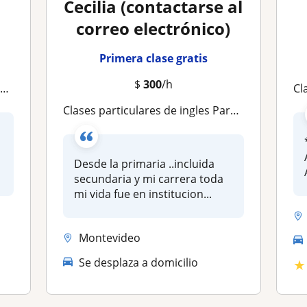
Cecilia (contactarse al
correo electrónico)
Primera clase gratis
$
300
/h
s
Clas
Clases particulares de ingles Para niños /adultos online o presencial (según ubicación)
Desde la primaria ..incluida
secundaria y mi carrera toda
mi vida fue en institucion...
Montevideo
Se desplaza a domicilio
★