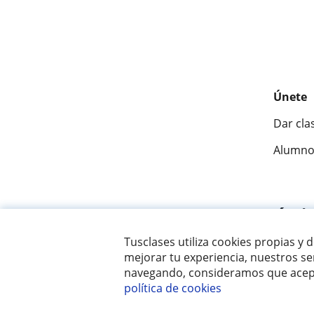
Únete
Dar cla
Alumno
Fantásti
Tusclases utiliza cookies propias y 
mejorar tu experiencia, nuestros ser
© 2007 - 2026 Tusclases.com.uy
navegando, consideramos que acept
política de cookies