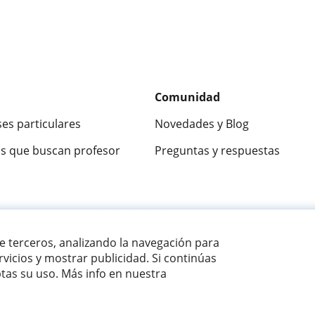
Comunidad
ses particulares
Novedades y Blog
s que buscan profesor
Preguntas y respuestas
ca
9,5/10
★★★★★
9,5/10
305915
opinion
de terceros, analizando la navegación para
vicios y mostrar publicidad. Si continúas
as su uso. Más info en nuestra