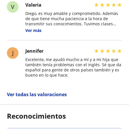
★
★
★
★
★
Valeria
V
Diego, es muy amable y comprometido. Además
de que tiene mucha paciencia a la hora de
transmitir sus conocimientos. Tuvimos clases
online para un examen el cual salve! Super
Ver más
recomiendo
★
★
★
★
★
Jennifer
J
Excelente, me ayudó mucho a mí y a mi hija que
también tenía problemas con el inglés. Sé que da
español para gente de otros países también y es
bueno en lo que hace.
Ver todas las valoraciones
Reconocimientos