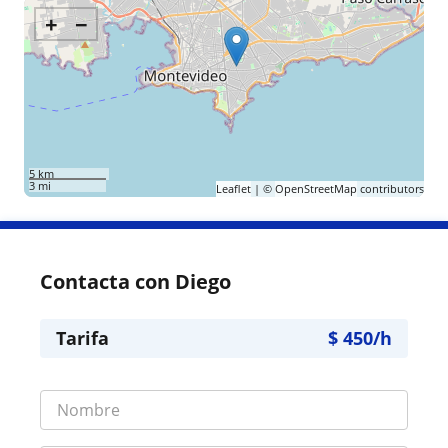
+
−
5 km
3 mi
Leaflet
| ©
OpenStreetMap
contributors
Contacta con Diego
Tarifa
$
450
/h