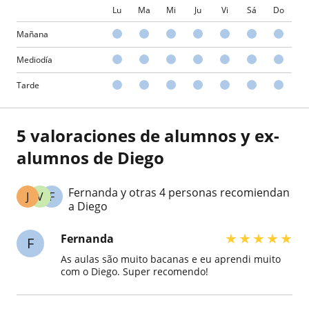
Lu
Ma
Mi
Ju
Vi
Sá
Do
Mañana
Mediodía
Tarde
5 valoraciones de alumnos y ex-
alumnos de Diego
Fernanda y otras 4 personas recomiendan
J
V
F
a Diego
★
★
★
★
★
Fernanda
F
As aulas são muito bacanas e eu aprendi muito
com o Diego. Super recomendo!