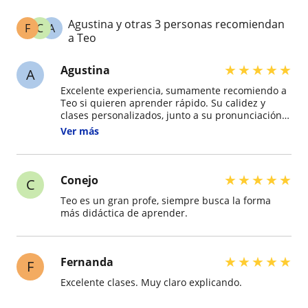
Agustina y otras 3 personas recomiendan
F
C
A
a Teo
★
★
★
★
★
Agustina
A
Excelente experiencia, sumamente recomiendo a
Teo si quieren aprender rápido. Su calidez y
clases personalizados, junto a su pronunciación
ayudan a que las clases sean copadas y aprendas
Ver más
mucho.
★
★
★
★
★
Conejo
C
Teo es un gran profe, siempre busca la forma
más didáctica de aprender.
★
★
★
★
★
Fernanda
F
Excelente clases. Muy claro explicando.