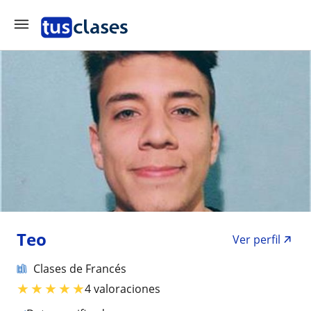
Teo
Ver perfil
Clases de Francés
★
★
★
★
★
4 valoraciones