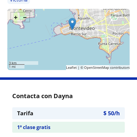
+
−
3 km
1 mi
Leaflet
| ©
OpenStreetMap
contributors
Contacta con Dayna
Tarifa
$
50
/h
1ª clase gratis