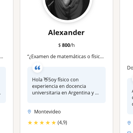
Alexander
$
800
/h
“¿Examen de matemáticas o física mañana? ¡Yo te preparo!”
D
Hola 👋Soy físico con
experiencia en docencia
universitaria en Argentina y el
extran...
Montevideo
★
★
★
★
★
(4,9)