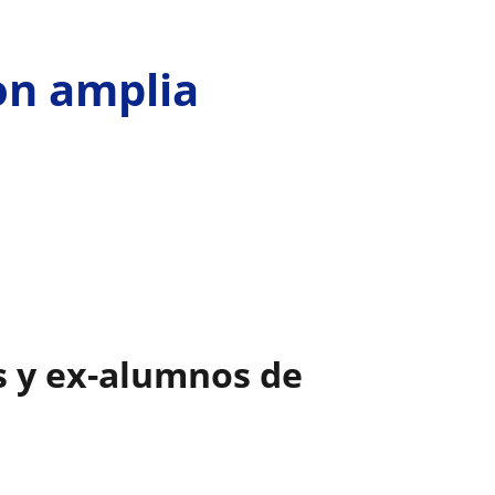
con amplia
s
s y ex-alumnos de