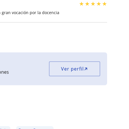
★
★
★
★
★
a gran vocación por la docencia
Ver perfil
iones