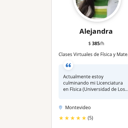
Alejandra
$
385
/h
Clases Virtuales de Física y Matemáticas: apoyo en la resolución de ejercicios y clases personalizadas
Actualmente estoy
culminando mi Licenciatura
en Física (Universidad de Los
Andes)Ten...
Montevideo
★
★
★
★
★
(5)