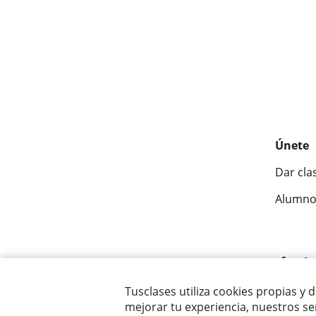
Únete
Dar cla
Alumno
Fantásti
Tusclases utiliza cookies propias y 
mejorar tu experiencia, nuestros ser
© 2007 - 2026 Tusclases.com.uy