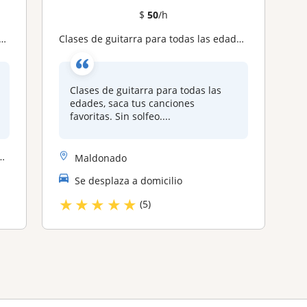
$
50
/h
Clases de guitarra para todas las edades, saca tus canciones favoritas. Sin solfeo. Presencial o virtual
Clases de guitarra para todas las
edades, saca tus canciones
favoritas. Sin solfeo....
Maldonado
Se desplaza a domicilio
★
★
★
★
★
(5)