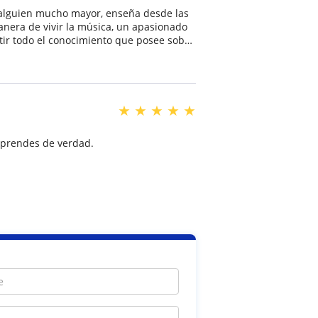
e alguien mucho mayor, enseña desde las
nera de vivir la música, un apasionado
 gran profesor que tiene mucho por
★
★
★
★
★
 aprendes de verdad.