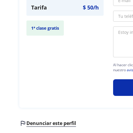
Tarifa
$
50
/h
1ª clase gratis
Al hacer cli
nuestro
avi
Denunciar este perfil