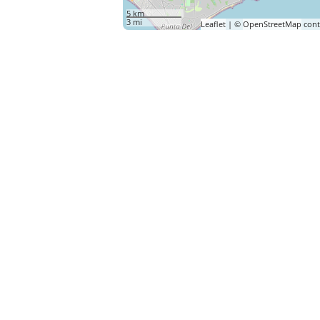
5 km
3 mi
Leaflet
| ©
OpenStreetMap
cont