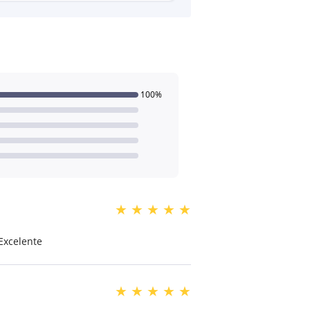
100%
★
★
★
★
★
Excelente
★
★
★
★
★