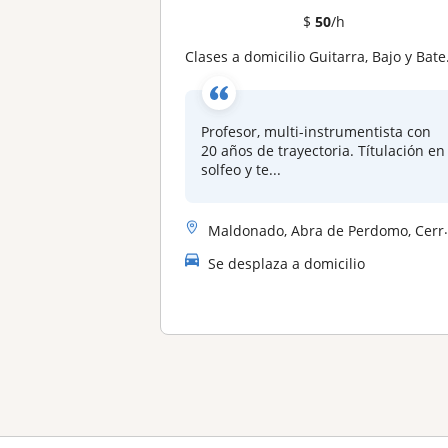
$
50
/h
Clases a domicilio Guitarra, Bajo y Batería Maldonado, Punta del este, San Carlos, La Barra, Bal BsAs, El chorro, Manantiales
Profesor, multi-instrumentista con
20 años de trayectoria. Títulación en
solfeo y te...
Maldonado, Abra de Perdomo, Cerro Pelado
Se desplaza a domicilio