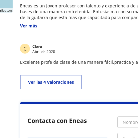
Eneas es un joven profesor con talento y experiencia d
ributors
bases de una manera entretenida. Entusiasma con su ma
de la guitarra que está más que capacitado para compartir todo el conocimiento que posee sobre
este gran instrumento musical. En pocas palabras es un
Ver más
transmitir!
Clara
C
Abril de 2020
Excelente profe da clase de una manera fácil.practica y
Ver las 4 valoraciones
Contacta con Eneas