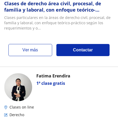
Clases de derecho área civil, procesal, de
familia y laboral, con enfoque teórico-
práctico, tips y material de estudio
Clases particulares en la áreas de derecho civil, procesal, de
familia y laboral, con enfoque teórico-práctico según los
requerimientos y o...
ver más
Contactar
Fatima Erendira
1ª clase gratis
Clases on line
Derecho