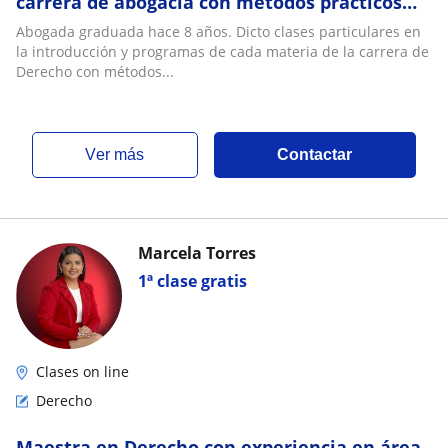
carrera de abogacía con métodos prácticos
para rápido aprendizaje y práctica
Abogada graduada hace 8 años. Dicto clases particulares en
profesional
la introducción y programas de cada materia de la carrera de
Derecho con métodos...
ver más
Contactar
Marcela Torres
1ª clase gratis
Clases on line
Derecho
Maestra en Derecho con experiencia en área