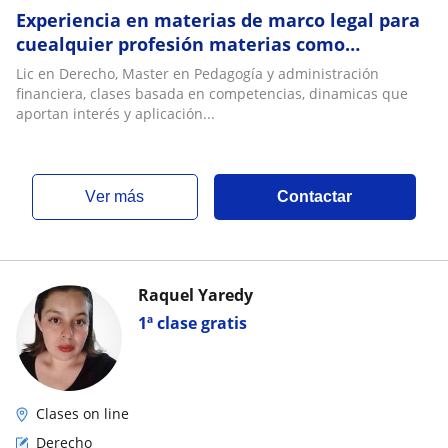
Experiencia en materias de marco legal para
cuealquier profesión materias como
legislacion en salud, etica y ramas del
Lic en Derecho, Master en Pedagogía y administración
derecho
financiera, clases basada en competencias, dinamicas que
aportan interés y aplicación...
ver más
Contactar
Raquel Yaredy
1ª clase gratis
Clases on line
Derecho