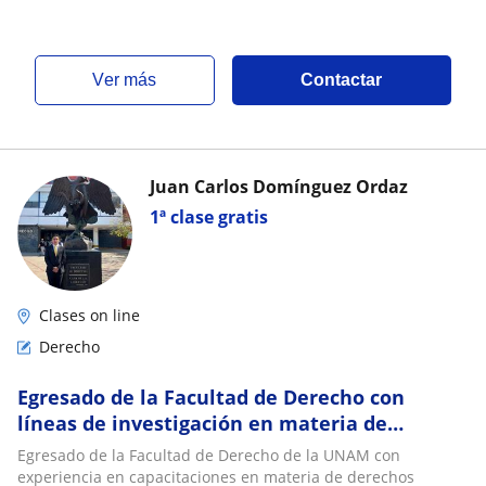
ver más
Contactar
Juan Carlos Domínguez Ordaz
1ª clase gratis
Clases on line
Derecho
Egresado de la Facultad de Derecho con
líneas de investigación en materia de
derechos humanos, trata de personas y
Egresado de la Facultad de Derecho de la UNAM con
género
experiencia en capacitaciones en materia de derechos