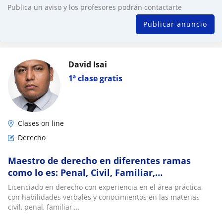
Publica un aviso y los profesores podrán contactarte
Publicar anuncio
David Isai
1ª clase gratis
Clases on line
Derecho
Maestro de derecho en diferentes ramas
como lo es: Penal, Civil, Familiar,
Introducción al amparo, Procesos de amparo
Licenciado en derecho con experiencia en el área práctica,
y agrario
con habilidades verbales y conocimientos en las materias
civil, penal, familiar,...