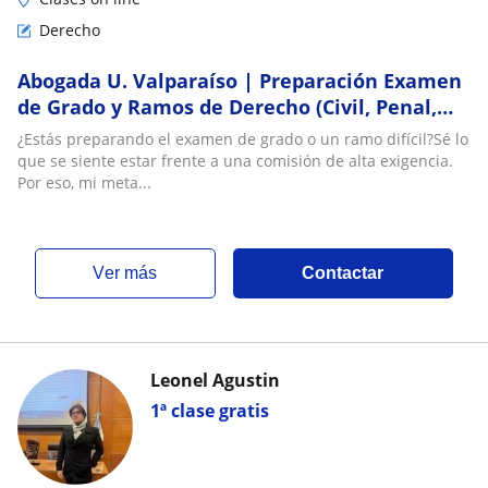
Derecho
Abogada U. Valparaíso | Preparación Examen
de Grado y Ramos de Derecho (Civil, Penal,
Procesal y Constitucional)
¿Estás preparando el examen de grado o un ramo difícil?Sé lo
que se siente estar frente a una comisión de alta exigencia.
Por eso, mi meta...
ver más
Contactar
Leonel Agustin
1ª clase gratis