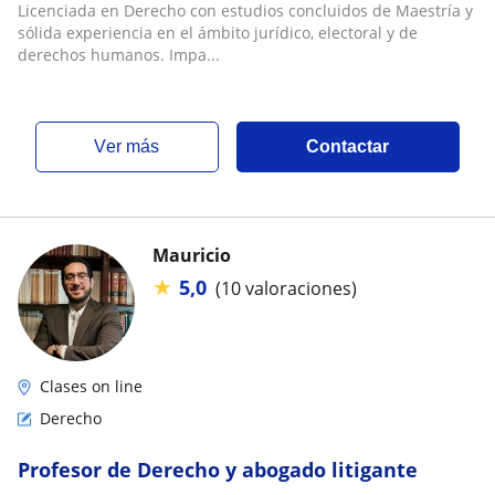
concluidos de Maestría en Derecho
Licenciada en Derecho con estudios concluidos de Maestría y
Constitucional
sólida experiencia en el ámbito jurídico, electoral y de
derechos humanos. Impa...
ver más
Contactar
Mauricio
★
5,0
(10 valoraciones)
Clases on line
Derecho
Profesor de Derecho y abogado litigante