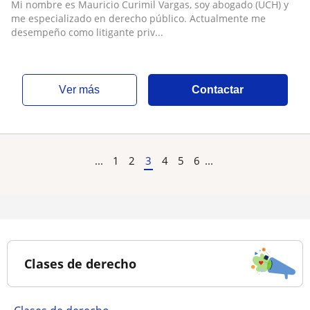
Mi nombre es Mauricio Curimil Vargas, soy abogado (UCH) y
me especializado en derecho público. Actualmente me
desempeño como litigante priv...
ver más
Contactar
...
1
2
3
4
5
6
...
Clases de derecho