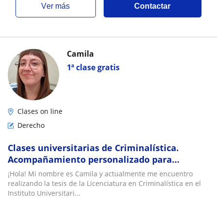
ver más
Contactar
Camila
1ª clase gratis
Clases on line
Derecho
Clases universitarias de Criminalística.
Acompañamiento personalizado para
preparar tus exámenes, trabajos prácticos y
¡Hola! Mi nombre es Camila y actualmente me encuentro
comprender
realizando la tesis de la Licenciatura en Criminalística en el
Instituto Universitari...