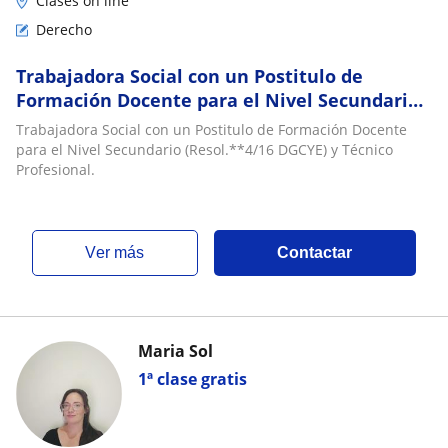
Clases on line
Derecho
Trabajadora Social con un Postitulo de
Formación Docente para el Nivel Secundario
(Resol.924/16 DGCYE) y Técnico Profesional
Trabajadora Social con un Postitulo de Formación Docente
para el Nivel Secundario (Resol.**4/16 DGCYE) y Técnico
Profesional.
ver más
Contactar
Maria Sol
1ª clase gratis