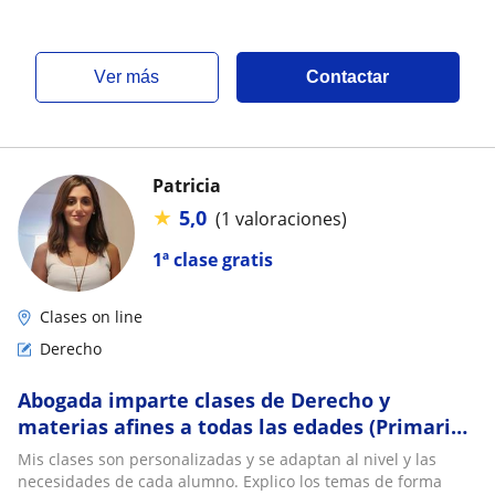
ver más
Contactar
Patricia
★
5,0
(1 valoraciones)
1ª clase gratis
Clases on line
Derecho
Abogada imparte clases de Derecho y
materias afines a todas las edades (Primaria,
Secundaria, Terciario y Universitario)
Mis clases son personalizadas y se adaptan al nivel y las
necesidades de cada alumno. Explico los temas de forma