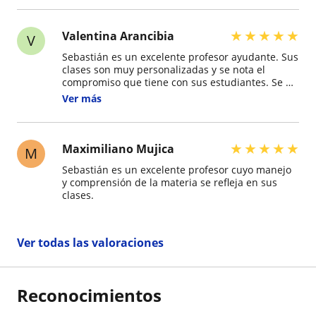
★
★
★
★
★
Valentina Arancibia
V
Sebastián es un excelente profesor ayudante. Sus
clases son muy personalizadas y se nota el
compromiso que tiene con sus estudiantes. Se da
el tiempo de leer y entender lo que uno está
Ver más
viendo en clases para así preparar material
realmente útil, incluso haciendo PPT
personalizados según las necesidades de cada
alumno. Explica muy bien, tiene mucha
★
★
★
★
★
Maximiliano Mujica
M
disposición para ayudar y hace que aprender sea
Sebastián es un excelente profesor cuyo manejo
mucho más fácil y llevadero
y comprensión de la materia se refleja en sus
clases.
Ver todas las valoraciones
Reconocimientos