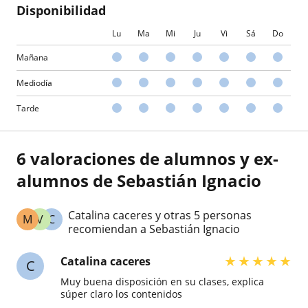
Disponibilidad
Lu
Ma
Mi
Ju
Vi
Sá
Do
Mañana
Mediodía
Tarde
6 valoraciones de alumnos y ex-
alumnos de Sebastián Ignacio
Catalina caceres y otras 5 personas
M
V
C
recomiendan a Sebastián Ignacio
★
★
★
★
★
Catalina caceres
C
Muy buena disposición en su clases, explica
súper claro los contenidos