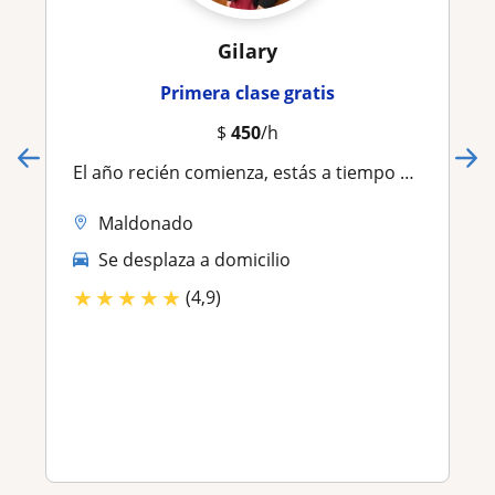
Gilary
Primera clase gratis
$
450
/h
El año recién comienza, estás a tiempo de dar seguimiento a tus materias para no atrasarte! clases presenciales y online
Maldonado
Se desplaza a domicilio
★
★
★
★
★
(4,9)