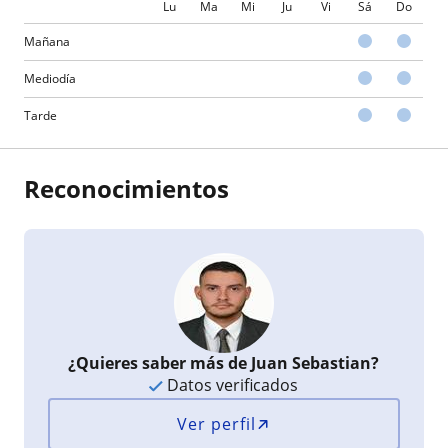
Lu
Ma
Mi
Ju
Vi
Sá
Do
Mañana
Mediodía
Tarde
Reconocimientos
¿Quieres saber más de Juan Sebastian?
Datos verificados
Ver perfil