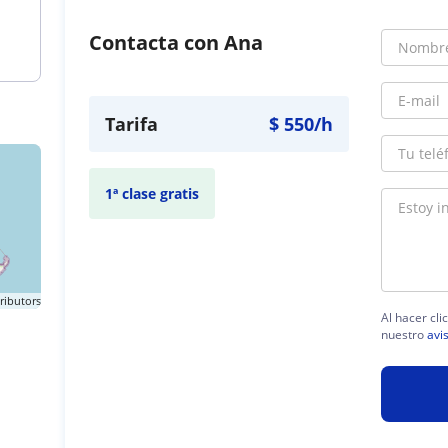
Contacta con Ana
Tarifa
$
550
/h
1ª clase gratis
ributors
Al hacer cli
nuestro
avi