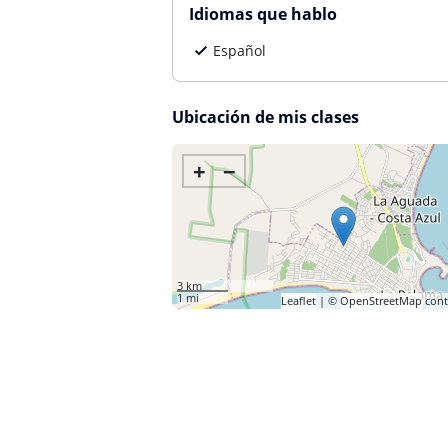
Idiomas que hablo
Español
Ubicación de mis clases
+
−
3 km
1 mi
Leaflet
| ©
OpenStreetMap
cont