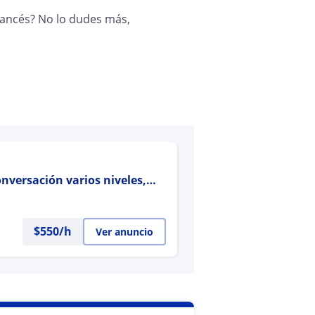
rancés? No lo dudes más,
onversación varios niveles,
$
550
/h
Ver anuncio