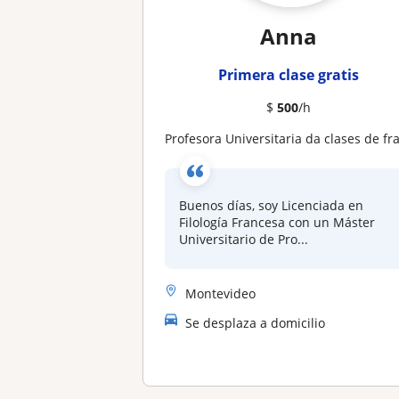
Anna
Primera clase gratis
$
500
/h
Profesora Universitaria da clases de francés. Especializada en exámenes internacionales DELF (A1-A2-B1-B2)/ DALF(C1-C2
Buenos días, soy Licenciada en
Filología Francesa con un Máster
Universitario de Pro...
Montevideo
Se desplaza a domicilio