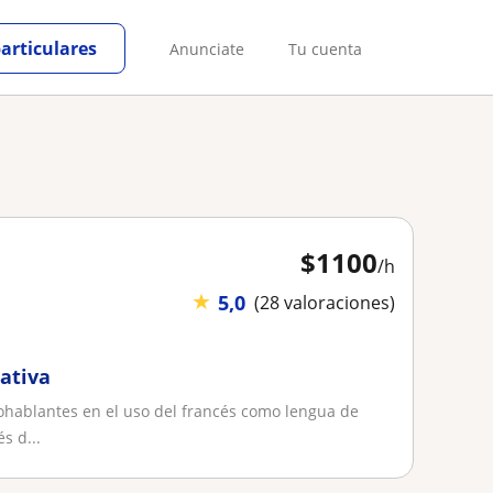
particulares
Anunciate
Tu cuenta
$
1100
/h
★
5,0
(28 valoraciones)
nativa
ohablantes en el uso del francés como lengua de
s d...