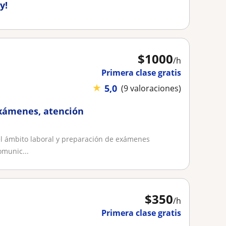
y!
$
1000
/h
Primera clase gratis
★
5,0
(9 valoraciones)
exámenes, atención
 el ámbito laboral y preparación de exámenes
omunic...
$
350
/h
Primera clase gratis