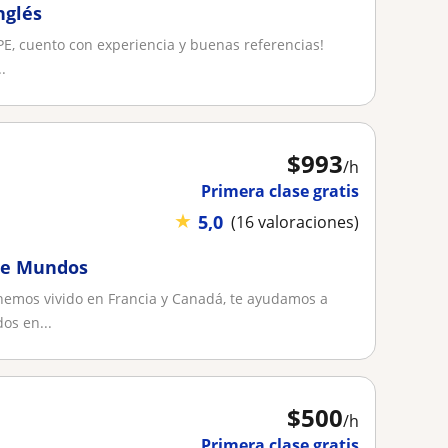
nglés
CPE, cuento con experiencia y buenas referencias!
.
$
993
/h
Primera clase gratis
★
5,0
(16 valoraciones)
tre Mundos
hemos vivido en Francia y Canadá, te ayudamos a
os en...
$
500
/h
Primera clase gratis