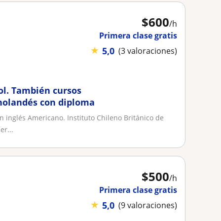
$
600
/h
Primera clase gratis
★
5,0
(3 valoraciones)
ñol. También cursos
holandés con diploma
 inglés Americano. Instituto Chileno Británico de
r...
$
500
/h
Primera clase gratis
★
5,0
(9 valoraciones)