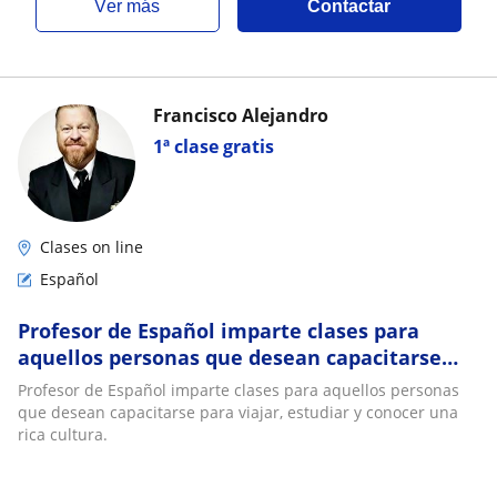
ver más
Contactar
Francisco Alejandro
1ª clase gratis
Clases on line
Español
Profesor de Español imparte clases para
aquellos personas que desean capacitarse
para viajar, estudiar y conocer una rica
Profesor de Español imparte clases para aquellos personas
cultura
que desean capacitarse para viajar, estudiar y conocer una
rica cultura.