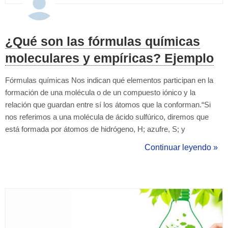
¿Qué son las fórmulas químicas
moleculares y empíricas? Ejemplo
Fórmulas químicas Nos indican qué elementos participan en la
formación de una molécula o de un compuesto iónico y la
relación que guardan entre sí los átomos que la conforman.“Si
nos referimos a una molécula de ácido sulfúrico, diremos que
está formada por átomos de hidrógeno, H; azufre, S; y
oxígeno,O, en la relación 2 : 1 : 4 y que su fórmula global es
Continuar leyendo »
H2SO4". Debemos tener en cuenta que si nos referimo...