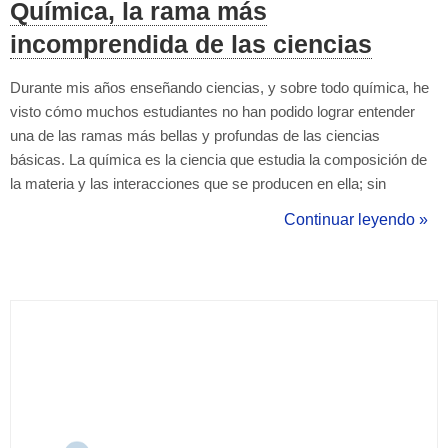
Química, la rama más
incomprendida de las ciencias
Durante mis años enseñando ciencias, y sobre todo química, he
visto cómo muchos estudiantes no han podido lograr entender
una de las ramas más bellas y profundas de las ciencias
básicas. La química es la ciencia que estudia la composición de
la materia y las interacciones que se producen en ella; sin
embargo, al ser un concepto que engloba todo (sí, ya que
Continuar leyendo »
prácticamente todo es química) muchas veces pierde su sentido
al sentirse abstracto e inab...