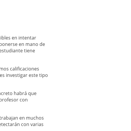
ibles en intentar
 ponerse en mano de
estudiante tiene
mos calificaciones
s investigar este tipo
ncreto habrá que
 profesor con
y trabajan en muchos
etectarán con varias