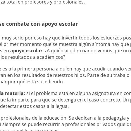
za total en profesores y profesionales.
 se combate con apoyo escolar
o muy serio por eso hay que invertir todos los esfuerzos pos
 el primer momento que se muestra algún síntoma hay que
os en
apoyo escolar
. ¿A quién acudir cuando vemos que un 
 los resultados a académicos?
:
es a la primera persona a quien hay que acudir cuando ve
n en los resultados de nuestros hijos. Parte de su trabajo e
guar por qué está sucediendo.
 la materia:
si el problema está en alguna asignatura en co
que la imparte para que se detenga en el caso concreto. Un
detectar estos casos a la legua.
profesionales de la educación. Se dedican a la pedagogía 
sí siempre se puede recurrir a profesionales privados que d
a causa del fracaso escolar.