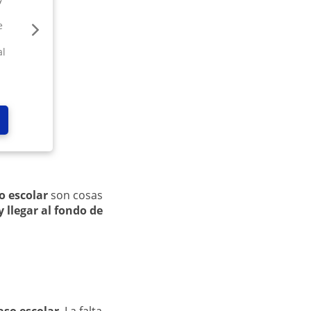
e
al
 escolar
son cosas
 llegar al fondo de