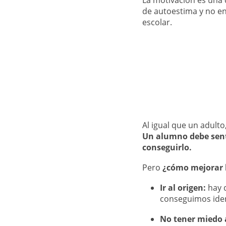
La motivación es una 
de autoestima y no en
escolar.
Al igual que un adult
Un alumno debe senti
conseguirlo.
Pero
¿cómo mejorar 
Ir al origen:
hay q
conseguimos iden
No tener miedo a