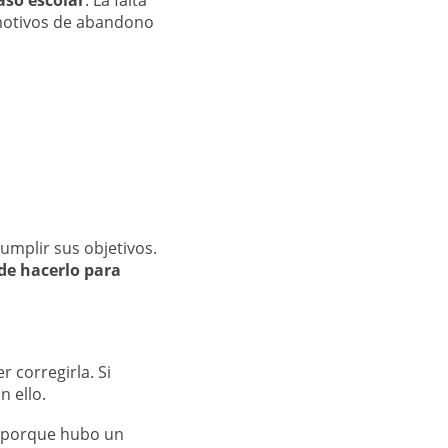
aso escolar
. La falta
 motivos de abandono
umplir sus objetivos.
de hacerlo para
 corregirla. Si
 ello.
 porque hubo un