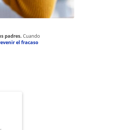
us padres.
Cuando
evenir el fracaso
a
y