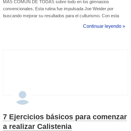
MÁS COMÚN DE TODAS sobre todo en los gimnasios
convencionales. Esta rutina fue impulsada Joe Weider por
buscando mejorar su resultados para el culturismo. Con esta
rutina podemos trabajar un grupo muscular por día o combinarlos
Continuar leyendo »
por ejemplo. Pecho/bíceps, Dorsal/tríceps, Hombro/pierna. Lo
que caracteriza esta rutina es e...
7 Ejercicios básicos para comenzar
a realizar Calistenia