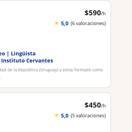
$
590
/h
★
5,0
(6 valoraciones)
o | Lingüista
 Instituto Cervantes
idad de la República (Uruguay) y estoy formado como
.
$
450
/h
★
5,0
(5 valoraciones)