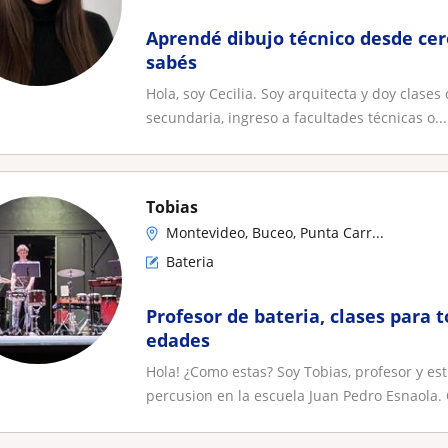
Aprendé dibujo técnico desde cero
sabés
Hola, soy Cecilia. Soy arquitecta y doy clases
secundaria, ingreso a facultades técnicas o...
Tobias
Montevideo, Buceo, Punta Carr...
Bateria
Profesor de bateria, clases para t
edades
Hola! ¿Como estas? Soy Tobias, profesor y est
percusion en la escuela Juan Pedro Esnaola. 