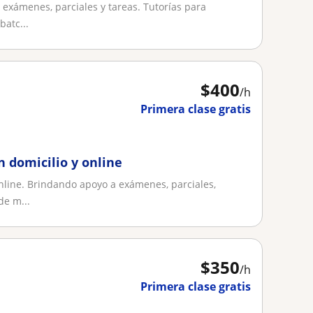
 exámenes, parciales y tareas. Tutorías para
batc...
$
400
/h
Primera clase gratis
n domicilio y online
 online. Brindando apoyo a exámenes, parciales,
de m...
$
350
/h
Primera clase gratis