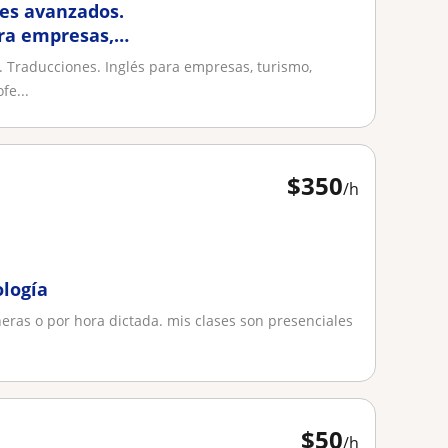
tes avanzados.
ara empresas,
. Traducciones. Inglés para empresas, turismo,
fe...
$
350
/h
ología
eras o por hora dictada. mis clases son presenciales
$
50
/h