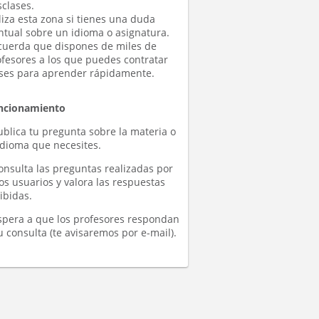
clases.
liza esta zona si tienes una duda
ntual sobre un idioma o asignatura.
cuerda que dispones de miles de
ofesores a los que puedes contratar
ases para aprender rápidamente.
ncionamiento
ublica tu pregunta sobre la materia o
idioma que necesites.
onsulta las preguntas realizadas por
os usuarios y valora las respuestas
ibidas.
Espera a que los profesores respondan
u consulta (te avisaremos por e-mail).
Pamela
Karla
Ivan d
(5)
(23)