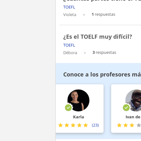
TOEFL
1
respuestas
Violeta
¿Es el TOELF muy difícil?
TOEFL
3
respuestas
Débora
Conoce a los profesores má
Pamela
Karla
Ivan de lo
(5)
(23)