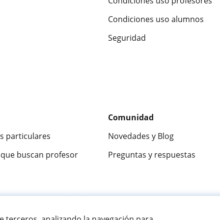
Condiciones uso profesores
Condiciones uso alumnos
Seguridad
Comunidad
s particulares
Novedades y Blog
que buscan profesor
Preguntas y respuestas
ca
9,5/10
★★★★★
9,5/10
305915
opinion
de terceros, analizando la navegación para