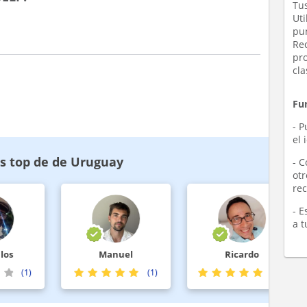
Tus
Uti
pu
Re
pr
cl
Fu
- P
el 
s top de de Uruguay
- C
otr
rec
- 
a t
s
Manuel
Ricardo
(1)
(1)
(77)