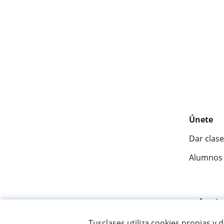
Únete
Dar clase
Alumnos 
Fantásti
Tusclases utiliza cookies propias y 