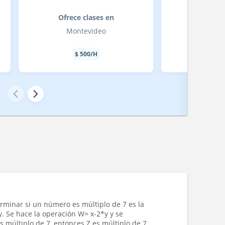
Ofrece clases en
Ofrece
Montevideo
San
$
500
/H
$
rminar si un número es múltiplo de 7 es la
. Se hace la operación W= x-2*y y se
s múltiplo de 7, entonces Z es múltiplo de 7.