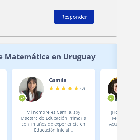
Responder
de Matemática en Uruguay
Camila
(
3
)
Mi nombre es Camila, soy
¡Hola! Me lla
Maestra de Educación Primaria
Montevideo y
con 14 años de experiencia en
Actualmente vi
Educación Inicial...
Plata,