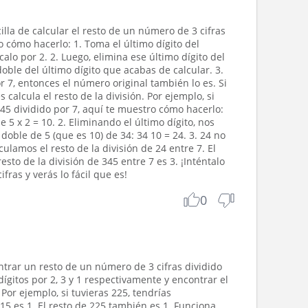
lla de calcular el resto de un número de 3 cifras
co cómo hacerlo: 1. Toma el último dígito del
calo por 2. 2. Luego, elimina ese último dígito del
doble del último dígito que acabas de calcular. 3.
or 7, entonces el número original también lo es. Si
s calcula el resto de la división. Por ejemplo, si
345 dividido por 7, aquí te muestro cómo hacerlo:
ue 5 x 2 = 10. 2. Eliminando el último dígito, nos
oble de 5 (que es 10) de 34: 34 10 = 24. 3. 24 no
lculamos el resto de la división de 24 entre 7. El
resto de la división de 345 entre 7 es 3. ¡Inténtalo
fras y verás lo fácil que es!
0
trar un resto de un número de 3 cifras dividido
 dígitos por 2, 3 y 1 respectivamente y encontrar el
Por ejemplo, si tuvieras 225, tendrías
15 es 1. El resto de 225 también es 1. Funciona