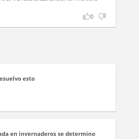
0
s
resuelvo esto
zada en invernaderos se determino