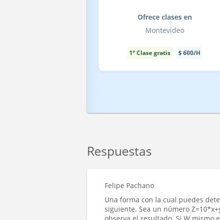
Ofrece clases en
Montevideo
1ª Clase gratis
$
600
/H
Respuestas
Felipe Pachano
Una forma con la cual puedes dete
siguiente. Sea un número Z=10*x+y
observa el resultado. Si W mismo e