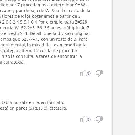
vidido por 7 procedemos a determinar S= W -
rcano y por debajo de W. Sea R el resto de la
 valores de R los obtenemos a partir de S
3 2 6 3 2 4 5 5 1 6 4 Por ejemplo, para Z=528
uencia W=52-2*8=36. 36 no es múltiplo de 7
to el resto S=1. De allí que la división original
enemos que 528/7=75 con un resto de 3. Para
era mental, lo más difícil es memorizar la
estrategia alternativa es la de proceder
hizo la consulta la tarea de encontrar la
a estrategia.
0
tabla no sale en buen formato.
tá en pares (S,R), (0,0), etcétera.
0