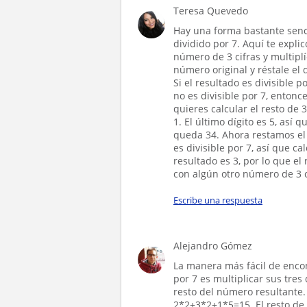
Teresa Quevedo
Hay una forma bastante senci
dividido por 7. Aquí te expli
número de 3 cifras y multiplí
número original y réstale el 
Si el resultado es divisible p
no es divisible por 7, entonce
quieres calcular el resto de 
1. El último dígito es 5, así q
queda 34. Ahora restamos el d
es divisible por 7, así que ca
resultado es 3, por lo que el 
con algún otro número de 3 ci
Escribe una respuesta
Alejandro Gómez
La manera más fácil de encon
por 7 es multiplicar sus tres
resto del número resultante. 
2*2+3*2+1*5=15. El resto de 