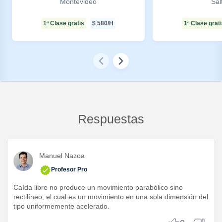
Montevideo
Sal
1ª Clase gratis
$
580
/H
1ª Clase grat
Respuestas
Manuel Nazoa
Profesor Pro
Caída libre no produce un movimiento parabólico sino
rectilíneo, el cual es un movimiento en una sola dimensión del
tipo uniformemente acelerado.