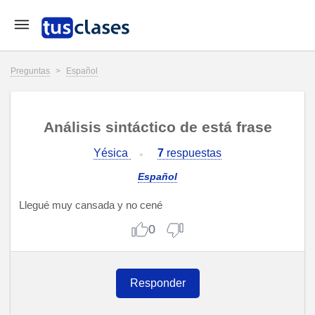
Preguntas
>
Español
Análisis sintáctico de está frase
Yésica
7
respuestas
Español
Llegué muy cansada y no cené
0
Responder