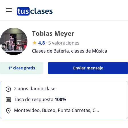
Tobias Meyer
★
4,8
·
5 valoraciones
Clases de Bateria, clases de Música
1ª clase gratis
Enviar mensaje
2 años dando clase
Tasa de respuesta
100%
Montevideo, Buceo, Punta Carretas, Ciudad Vieja, Chacarita, Malvín Norte, Maroñas