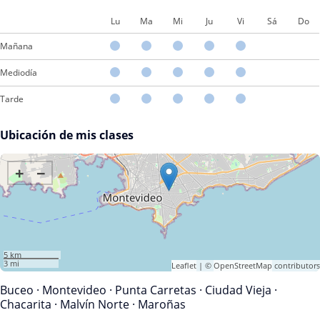
Lu
Ma
Mi
Ju
Vi
Sá
Do
Mañana
Mediodía
Tarde
Ubicación de mis clases
+
−
5 km
3 mi
Leaflet
| ©
OpenStreetMap
contributors
Buceo
·
Montevideo
·
Punta Carretas
·
Ciudad Vieja
·
Chacarita
·
Malvín Norte
·
Maroñas