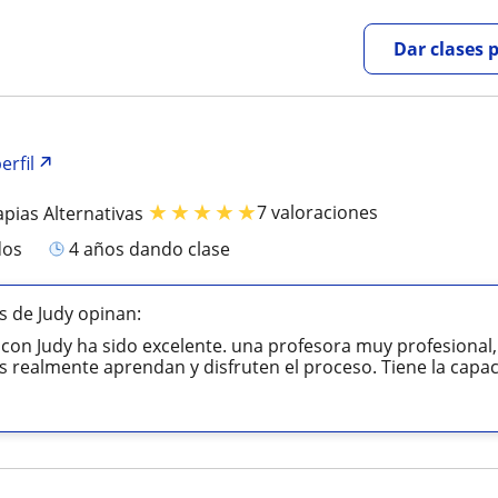
Dar clases 
erfil
★
★
★
★
★
7 valoraciones
apias Alternativas
dos
4 años dando clase
 de Judy opinan:
 con Judy ha sido excelente. una profesora muy profesional
s realmente aprendan y disfruten el proceso. Tiene la capac