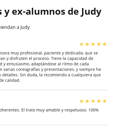
s y ex-alumnos de Judy
iendan a Judy
★
★
★
★
★
esora muy profesional, paciente y dedicada, que se
n y disfruten el proceso. Tiene la capacidad de
ad y entusiasmo, adaptándose al ritmo de cada
n varias coreografías y presentaciones, y siempre he
s detalles. Sin duda, la recomiendo a cualquiera que
de calidad.
★
★
★
★
★
coherentes. El trato muy amable y respetuoso. 100%