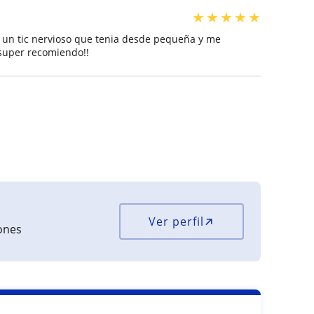
★
★
★
★
★
 un tic nervioso que tenia desde pequeña y me
super recomiendo!!
Ver perfil
iones