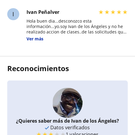
★
★
★
★
★
Ivan Peñalver
I
Hola buen dia...desconozco esta
información...yo.soy Ivan de los Ángeles y no he
realizado accion de clases..de las solicitudes que
me han llegado y que he respondido mi
Ver más
disposicion
Reconocimientos
¿Quieres saber más de Ivan de los Ángeles?
Datos verificados
★
★
★
★
★
1 valoraciones