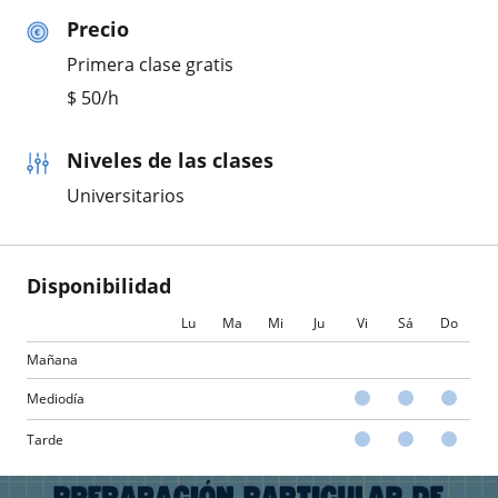
Precio
Primera clase gratis
$
50
/h
Niveles de las clases
Universitarios
Disponibilidad
Lu
Ma
Mi
Ju
Vi
Sá
Do
Mañana
Mediodía
Tarde