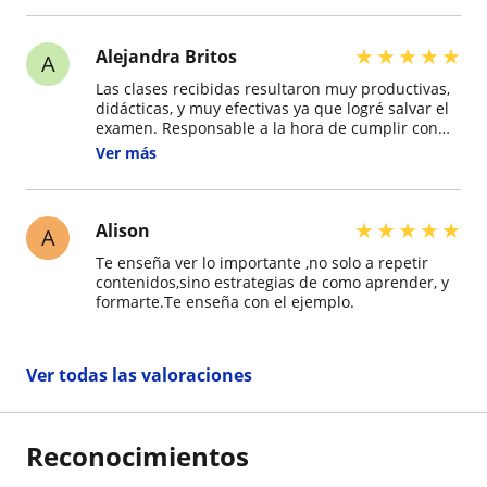
como en mi caso. MUY RECOMENDABLE PARA IR
AL EXAMEN Y SALVAR DE UNA!!!
★
★
★
★
★
Alejandra Britos
A
Las clases recibidas resultaron muy productivas,
didácticas, y muy efectivas ya que logré salvar el
examen. Responsable a la hora de cumplir con
los horarios de clase, disponibilidad para
Ver más
responder dudas que surgían durante la lectura.
★
★
★
★
★
Alison
A
Te enseña ver lo importante ,no solo a repetir
contenidos,sino estrategias de como aprender, y
formarte.Te enseña con el ejemplo.
Ver todas las valoraciones
Reconocimientos