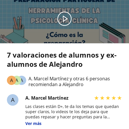
7 valoraciones de alumnos y ex-
alumnos de Alejandro
A. Marcel Martínez y otras 6 personas
A
A
A
recomiendan a Alejandro
★
★
★
★
★
A. Marcel Martínez
A
Las clases están D+, te da los temas que quedan
super claros, lo videos te los deja para que
puedas repasar y hacer preguntas para la
siguiente clase... El horario que maneja es
Ver más
bastante flexible o te arregla en alun momento