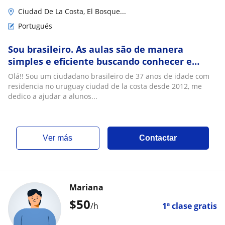
Ciudad De La Costa, El Bosque...
Portugués
Sou brasileiro. As aulas são de manera
simples e eficiente buscando conhecer e
divertirse.Do jeito brasileiro!Conto contigo
Olá!! Sou um ciudadano brasileiro de 37 anos de idade com
Canelones Mvdeo
residencia no uruguay ciudad de la costa desde 2012, me
dedico a ajudar a alunos...
ver más
Contactar
Mariana
$
50
/h
1ª clase gratis