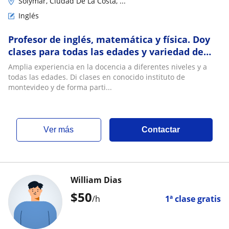
Solymar, Ciudad De La Costa, ...
Inglés
Profesor de inglés, matemática y física. Doy
clases para todas las edades y variedad de
niveles
Amplia experiencia en la docencia a diferentes niveles y a
todas las edades. Di clases en conocido instituto de
montevideo y de forma parti...
ver más
Contactar
William Dias
$
50
/h
1ª clase gratis