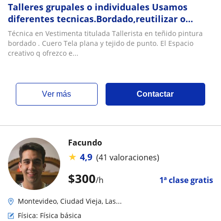
Talleres grupales o individuales Usamos
diferentes tecnicas.Bordado,reutilizar o
reformar, ecoprint,estampado botanica.etc
Técnica en Vestimenta titulada Tallerista en teñido pintura
bordado . Cuero Tela plana y tejido de punto. El Espacio
creativo q ofrezco e...
ver más
Contactar
Facundo
★
4,9
(41 valoraciones)
$
300
/h
1ª clase gratis
Montevideo, Ciudad Vieja, Las...
Física: Física básica