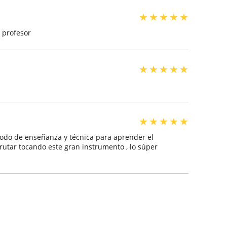
★
★
★
★
★
 profesor
★
★
★
★
★
★
★
★
★
★
étodo de enseñanza y técnica para aprender el
rutar tocando este gran instrumento , lo súper