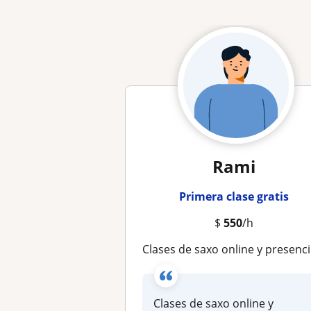
Rami
Primera clase gratis
$
550
/h
Clases de saxo online y presencial. Aprende a tocar canciones, a improvisación, a componer y a grabarte. Contacto: Instag.ramiheredia.saxo
Clases de saxo online y