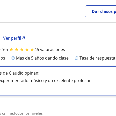
Dar clases 
Ver perfil
★
★
★
★
★
45 valoraciones
ofón
dos
más de 5 años dando clase
Tasa de respuest
 de Claudio opinan:
experimentado músico y un excelente profesor
o online.todos los niveles