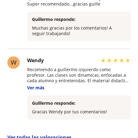
Super recomendado...gracias guille
Guillermo responde:
Muchas gracias por los comentarios! A
seguir trabajando!
★
★
★
★
★
Wendy
W
Recomiendo a guillermo izquierdo como
profesor. Las clases son dinamicas, enfocadas a
cada alumno y entretenidas. El material didactico
es de primer nivel. Ademas en el periodo de
Ver más
aprendizaje, guillermo izquierdo acompaña a
cada alumno permanentemente con total
compromiso y dedicacion.
Guillermo responde:
Gracias Wendy por tus comentarios!
Ver todas las valoraciones