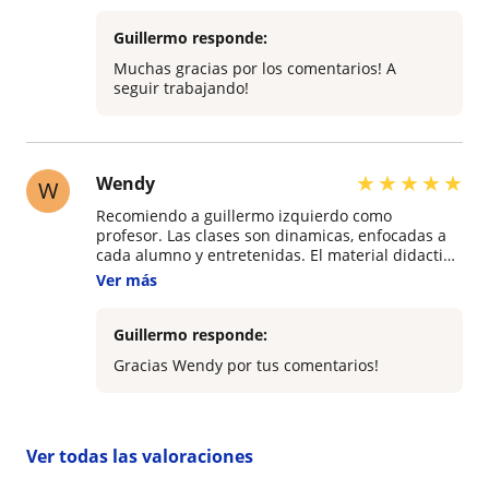
Guillermo responde:
Muchas gracias por los comentarios! A
seguir trabajando!
★
★
★
★
★
Wendy
W
Recomiendo a guillermo izquierdo como
profesor. Las clases son dinamicas, enfocadas a
cada alumno y entretenidas. El material didactico
es de primer nivel. Ademas en el periodo de
Ver más
aprendizaje, guillermo izquierdo acompaña a
cada alumno permanentemente con total
compromiso y dedicacion.
Guillermo responde:
Gracias Wendy por tus comentarios!
Ver todas las valoraciones