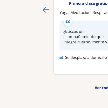
Primera clase gratis
Yoga, Meditación, Respiración Consciente. Acompañamiento Terapéutico In
¿Buscas un
acompañamiento que
integre cuerpo, mente y
emociones? Te ofrezco
clases y...
Se desplaza a domicilio
Ver to