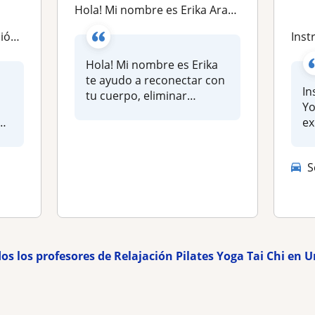
Hola! Mi nombre es Erika Aranguren y te ayudo a reconectar con tu cuerpo, eliminar tensiones y mejorar tu postura sin moverte de??
tegral
Instr
Hola! Mi nombre es Erika
te ayudo a reconectar con
In
tu cuerpo, eliminar
Yo
tensiones. Co...
ex
de 
S
dos los profesores de Relajación Pilates Yoga Tai Chi en 