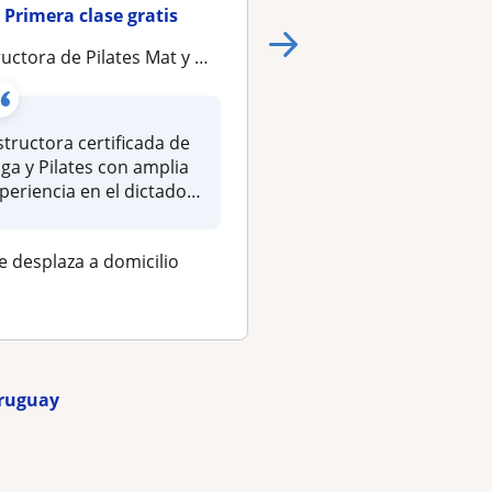
Primera clase gratis
Primera clase gra
uctora de Pilates Mat y Hatha Yoga
Clases personalizadas de Yoga integral y
structora certificada de
Soy Profesora de Yo
ga y Pilates con amplia
recibida en la Federa
periencia en el dictado
Argentina de Yoga, 
cl...
formé en Pilat...
e desplaza a domicilio
Se desplaza a domici
★
★
★
★
★
(5)
Uruguay