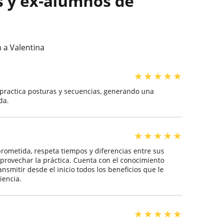
s y ex-alumnos de
 a Valentina
★
★
★
★
★
 practica posturas y secuencias, generando una
da.
★
★
★
★
★
ometida, respeta tiempos y diferencias entre sus
rovechar la práctica. Cuenta con el conocimiento
nsmitir desde el inicio todos los beneficios que le
iencia.
★
★
★
★
★