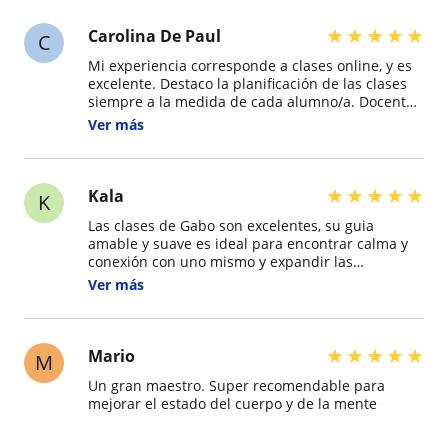
★
★
★
★
★
Carolina De Paul
C
Mi experiencia corresponde a clases online, y es
excelente. Destaco la planificación de las clases
siempre a la medida de cada alumno/a. Docente
amable, respetuoso, notable en su forma de
Ver más
comunicación. Y la calidad de imagen y sonido es
óptima. Gracias?
★
★
★
★
★
Kala
K
Las clases de Gabo son excelentes, su guia
amable y suave es ideal para encontrar calma y
conexión con uno mismo y expandir las
posibilidades del cuerpo de una manera segura
Ver más
Simpre quedo con una hermosa sensación de
bienestar al finalizar la clase????
★
★
★
★
★
Mario
M
Un gran maestro. Super recomendable para
mejorar el estado del cuerpo y de la mente