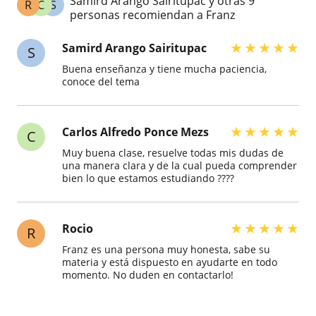
Samird Arango Sairitupac y otras 9
R
C
S
personas recomiendan a Franz
★
★
★
★
★
Samird Arango Sairitupac
S
Buena enseñanza y tiene mucha paciencia,
conoce del tema
★
★
★
★
★
Carlos Alfredo Ponce Mezs
C
Muy buena clase, resuelve todas mis dudas de
una manera clara y de la cual pueda comprender
bien lo que estamos estudiando ????
★
★
★
★
★
Rocio
R
Franz es una persona muy honesta, sabe su
materia y está dispuesto en ayudarte en todo
momento. No duden en contactarlo!