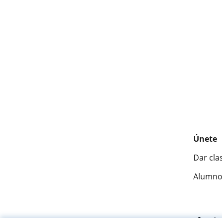
Únete
Dar cla
Alumno
Fantásti