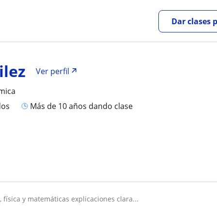
Dar clases 
ilez
Ver perfil
mica
dos
más de 10 años dando clase
, física y matemáticas explicaciones clara...