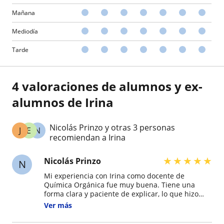
Mañana
Mediodía
Tarde
4 valoraciones de alumnos y ex-
alumnos de Irina
Nicolás Prinzo y otras 3 personas
J
E
N
recomiendan a Irina
★
★
★
★
★
Nicolás Prinzo
N
Mi experiencia con Irina como docente de
Química Orgánica fue muy buena. Tiene una
forma clara y paciente de explicar, lo que hizo
que una materia tan compleja se volviera más
Ver más
accesible. Siempre estuvo dispuesta a responder
dudas y a apoyar cuando algo no quedaba del