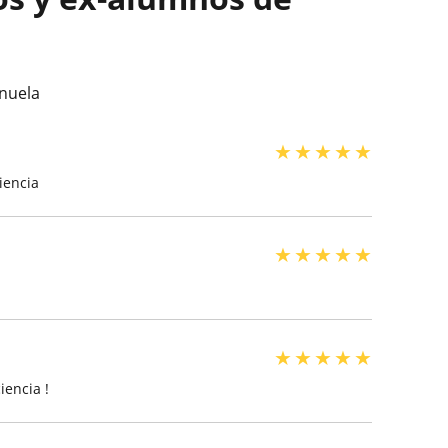
nuela
★
★
★
★
★
iencia
★
★
★
★
★
★
★
★
★
★
iencia !