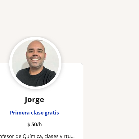
Jorge
Primera clase gratis
$
50
/h
fesor de Química, clases virtuales, consultas y preparación de pruebas y/o exámenes