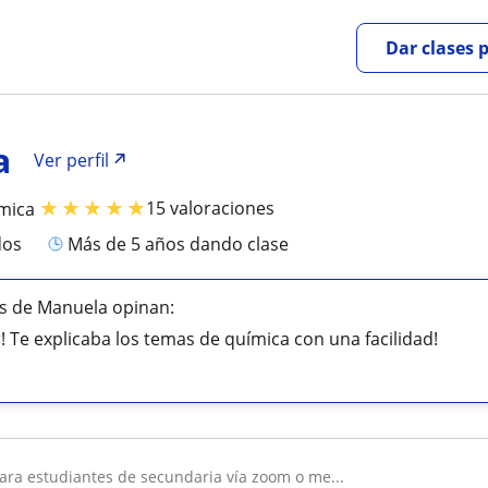
Dar clases 
a
Ver perfil
★
★
★
★
★
15 valoraciones
mica
dos
más de 5 años dando clase
s de Manuela opinan:
r! Te explicaba los temas de química con una facilidad!
para estudiantes de secundaria vía zoom o me...