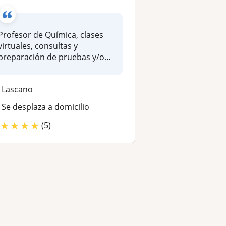
Profesor de Química, clases
virtuales, consultas y
preparación de pruebas y/o
exámen...
Lascano
Se desplaza a domicilio
★
★
★
★
(5)