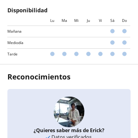
Disponibilidad
Lu
Ma
Mi
Ju
Vi
Sá
Do
Mañana
Mediodía
Tarde
Reconocimientos
¿Quieres saber más de Erick?
Datos verificados