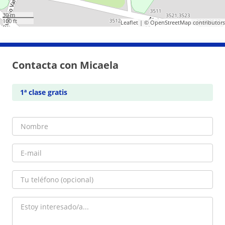
30 m
100 ft
Leaflet
| ©
OpenStreetMap
contributors
Contacta con Micaela
1ª clase gratis