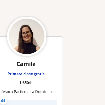
e
Camila
Primera clase gratis
$
650
/h
ofesora Particular a Domicilio ciudad de la costa