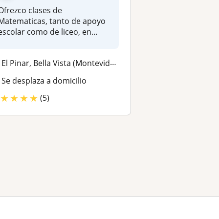
Ofrezco clases de
Matematicas, tanto de apoyo
escolar como de liceo, en
formato a do...
El Pinar, Bella Vista (Montevideo)
Se desplaza a domicilio
★
★
★
★
(5)