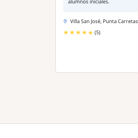
alumnos iniciales.
Villa San José, Punta Carretas, Montevideo, Buceo, Lagomar, Shangri
★
★
★
★
★
(5)