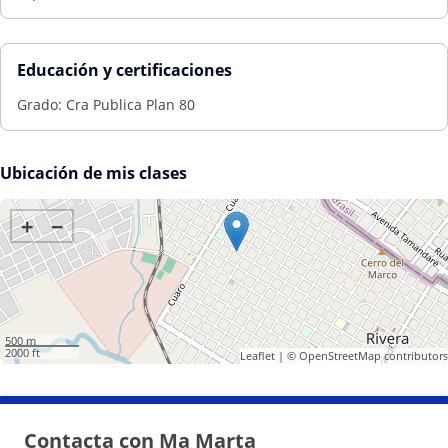
Educación y certificaciones
Grado: Cra Publica Plan 80
Ubicación de mis clases
+
−
500 m
2000 ft
Leaflet
| ©
OpenStreetMap
contributors
Contacta con Ma Marta