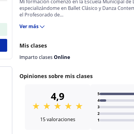
Mi formación comenzó en la Escuela Municipal de D
especializándome en Ballet Clásico y Danza Conte
el Profesorado de...
Ver más
Mis clases
Imparto clases
Online
Opiniones sobre mis clases
4,9
5
4
★
★
★
★
★
3
2
15 valoraciones
1