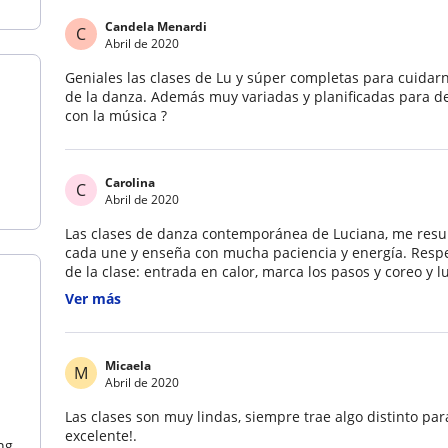
Candela Menardi
C
Abril de 2020
Geniales las clases de Lu y súper completas para cuida
de la danza. Además muy variadas y planificadas para de
con la música ?
Carolina
C
Abril de 2020
Las clases de danza contemporánea de Luciana, me resu
cada une y enseña con mucha paciencia y energía. Respe
de la clase: entrada en calor, marca los pasos y coreo y 
y que fluya nuestro ritmo y por último la elongación y re
Ver más
clases. Muy profesional!!??
Micaela
M
Abril de 2020
Las clases son muy lindas, siempre trae algo distinto pa
excelente!.
ng