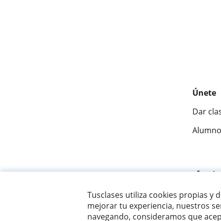
Únete
Dar cla
Alumno
Fantásti
Tusclases utiliza cookies propias y 
mejorar tu experiencia, nuestros ser
© 2007 - 2026 Tusclases.com.uy
navegando, consideramos que acept