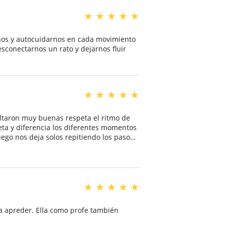
★
★
★
★
★
rnos y autocuidarnos en cada movimiento
sconectarnos un rato y dejarnos fluir
★
★
★
★
★
ltaron muy buenas respeta el ritmo de
ta y diferencia los diferentes momentos
luego nos deja solos repitiendo los pasos
lax con respiración. Disfrute mucho sus
★
★
★
★
★
ra apreder. Ella como profe también