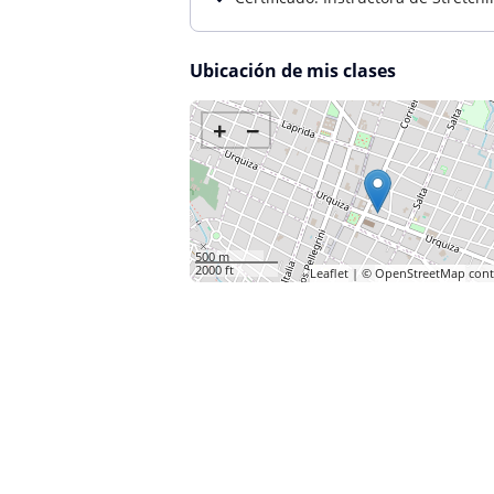
Ubicación de mis clases
+
−
500 m
2000 ft
Leaflet
| ©
OpenStreetMap
cont