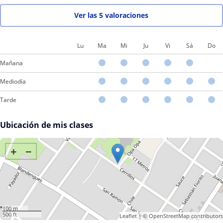
Ver las 5 valoraciones
Lu
Ma
Mi
Ju
Vi
Sá
Do
Mañana
Mediodía
Tarde
Ubicación de mis clases
+
−
100 m
500 ft
Leaflet
| ©
OpenStreetMap
contributors