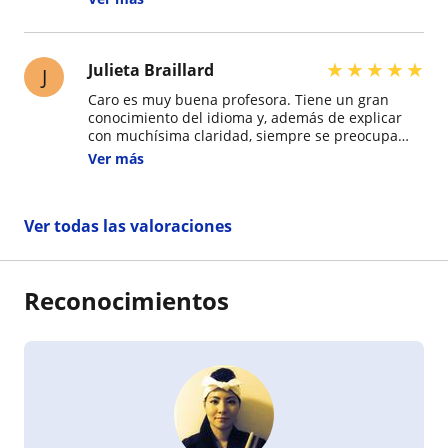
divertido de aprender
★
★
★
★
★
Julieta Braillard
J
Caro es muy buena profesora. Tiene un gran
conocimiento del idioma y, además de explicar
con muchísima claridad, siempre se preocupa
por asegurarse de que realmente entiendas cada
Ver más
tema antes de avanzar. Sus clases son muy
ordenadas, lo que hace que aprender sea mucho
más fácil y llevadero.
Ver todas las valoraciones
Reconocimientos