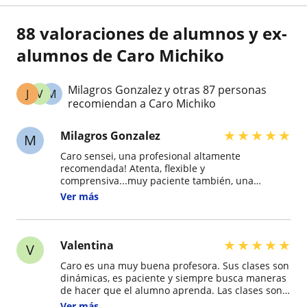
88 valoraciones de alumnos y ex-
alumnos de Caro Michiko
Milagros Gonzalez y otras 87 personas
J
V
M
recomiendan a Caro Michiko
★
★
★
★
★
Milagros Gonzalez
M
Caro sensei, una profesional altamente
recomendada! Atenta, flexible y
comprensiva...muy paciente también, una
persona que enseña y disfruta de hacerlo! Estoy
Ver más
muy contenta con mis clases!! sea cual sea tu
nivel, caro sensei es la opción ideal tanto como
para comenzar o para reforzar un nivel alto.
Muchas gracias Caro sensei!!!
★
★
★
★
★
Valentina
V
Caro es una muy buena profesora. Sus clases son
dinámicas, es paciente y siempre busca maneras
de hacer que el alumno aprenda. Las clases son
personalizadas y hace que el japonés sea
Ver más