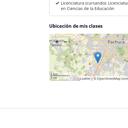
Licenciatura (cursando): Licenciatu
en Ciencias de la Educación
Ubicación de mis clases
+
−
5 km
3 mi
Leaflet
| ©
OpenStreetMap
cont