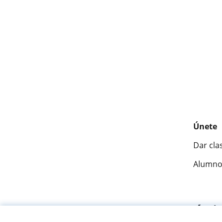
Únete
Dar cla
Alumno
Fantásti