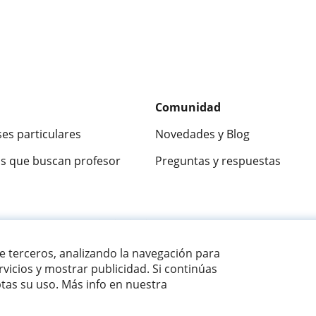
Comunidad
ses particulares
Novedades y Blog
s que buscan profesor
Preguntas y respuestas
ca
9,5/10
★★★★★
9,5/10
305915
opinion
de terceros, analizando la navegación para
vicios y mostrar publicidad. Si continúas
as su uso. Más info en nuestra