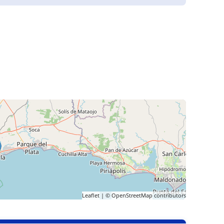
Leaflet
| ©
OpenStreetMap
contributors