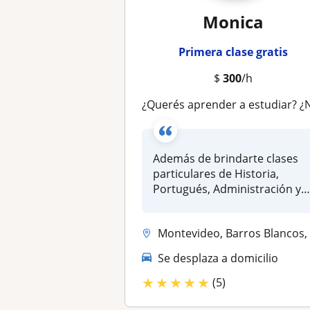
Monica
Primera clase gratis
$
300
/h
¿Querés aprender a estudiar? ¿Necesitás ayuda en Historia, Portugués, Administración, Contabilida
Además de brindarte clases
particulares de Historia,
Portugués, Administración y
Con...
Montevideo, Barros Blancos, Ciudad de la Costa, Pando, Toledo (Canelon..
Se desplaza a domicilio
★
★
★
★
★
(5)