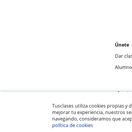
Únete
Dar cla
Alumno
Fantásti
Tusclases utiliza cookies propias y 
mejorar tu experiencia, nuestros ser
© 2007 - 2026 Tusclases.com.uy
navegando, consideramos que acept
política de cookies