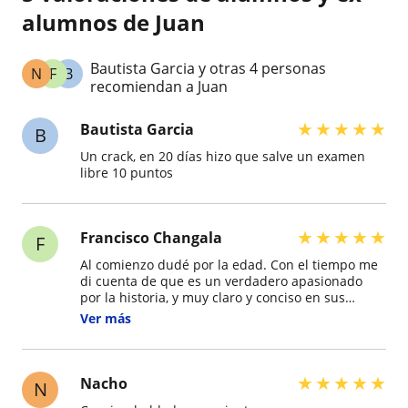
alumnos de Juan
Bautista Garcia y otras 4 personas
N
F
B
recomiendan a Juan
★
★
★
★
★
Bautista Garcia
B
Un crack, en 20 días hizo que salve un examen
libre 10 puntos
★
★
★
★
★
Francisco Changala
F
Al comienzo dudé por la edad. Con el tiempo me
di cuenta de que es un verdadero apasionado
por la historia, y muy claro y conciso en sus
explicaciones. Muy fácil de seguir. Totalmente
Ver más
recomendable
★
★
★
★
★
Nacho
N