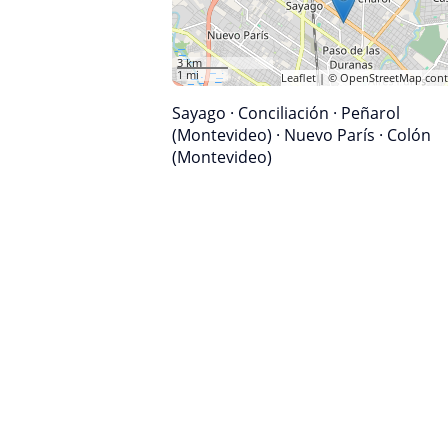
3 km
1 mi
Leaflet
| ©
OpenStreetMap
cont
Sayago
·
Conciliación
·
Peñarol
(Montevideo)
·
Nuevo París
·
Colón
(Montevideo)