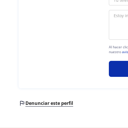
Al hacer cli
nuestro
avi
Denunciar este perfil