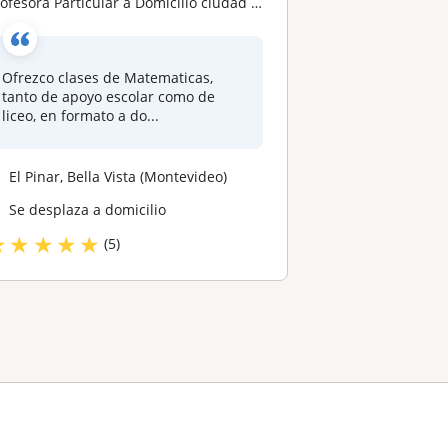
rofesora Particular a Domicilio ciudad de la costa
Ofrezco clases de Matematicas,
tanto de apoyo escolar como de
liceo, en formato a do...
El Pinar, Bella Vista (Montevideo)
Se desplaza a domicilio
★
★
★
★
★
(5)