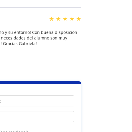
★
★
★
★
★
no y su entorno! Con buena disposición
as necesidades del alumno son muy
! Gracias Gabriela!