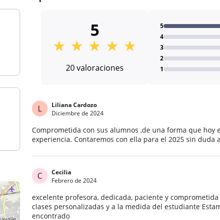
5
5
4
★
★
★
★
★
3
2
20 valoraciones
1
Liliana Cardozo
L
Diciembre de 2024
Comprometida con sus alumnos ,de una forma que hoy e
experiencia. Contaremos con ella para el 2025 sin duda 
Cecilia
C
Febrero de 2024
excelente profesora, dedicada, paciente y comprometid
clases personalizadas y a la medida del estudiante Est
encontrado