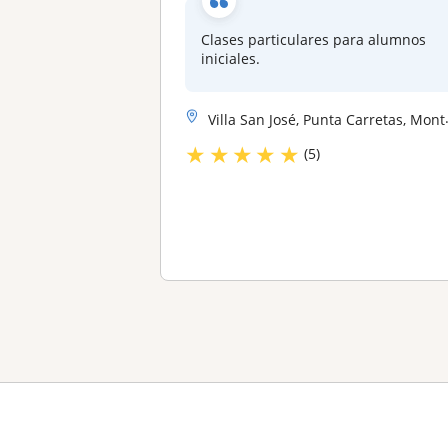
Clases particulares para alumnos
iniciales.
Villa San José, Punta Carretas, Montevideo, Buceo, Lagomar, Shangrila
★
★
★
★
★
(5)