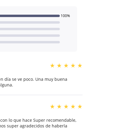
100%
★
★
★
★
★
n día se ve poco. Una muy buena
alguna.
★
★
★
★
★
a con lo que hace Super recomendable,
amos super agradecidos de haberla