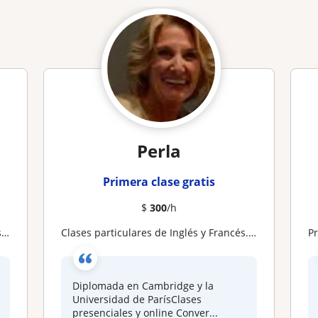
Perla
Primera clase gratis
$
300
/h
s
Clases particulares de Inglés y Francés.Profesora diplomada en Cambridge y París.Presenciales y online.Preparacion exámenes
P
Diplomada en Cambridge y la
Universidad de ParísClases
presenciales y online Conver...