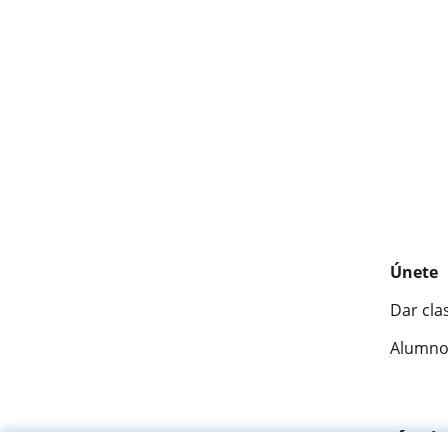
Únete
Dar cla
Alumno
Fantásti