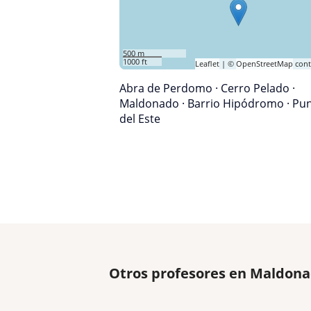
500 m
1000 ft
Leaflet
| ©
OpenStreetMap
cont
Abra de Perdomo
·
Cerro Pelado
·
Maldonado
·
Barrio Hipódromo
·
Pun
del Este
Otros profesores en Maldona