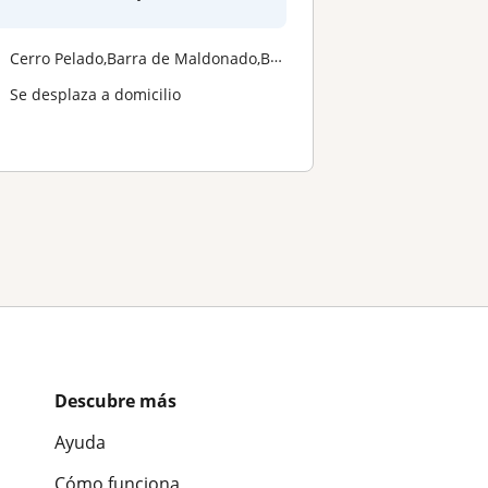
Cerro Pelado,Barra de Maldonado,Barrio Hipódromo,Punta del Este,Punta ...
Se desplaza a domicilio
Descubre más
Ayuda
Cómo funciona