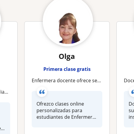
Olga
Primera clase gratis
Enfermera docente ofrece servicios de asesoría en temas complejos en el campo de la enfermería
Docent
cada uno
Ofrezco clases online
Do
personalizadas para
su
estudiantes de Enfermería
in
que necesiten re...
cl
er