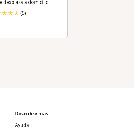
e desplaza a domicilio
Se desplaza a domici
★
★
★
★
(5)
Descubre más
Ayuda