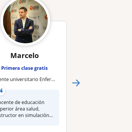
Marcelo
Abel
Primera clase gratis
Primera clase gra
e universitario Enfermeria y salud en todos los niveles
Clases Particulares de Enfermería | Apoyo Académico y Asesoría en Trabajo
cente de educación
¡Hola! Soy licenciado
perior área salud,
Enfermería, tengo 24
structor en simulación
y experiencia en el á
ínica para preg...
hospit...